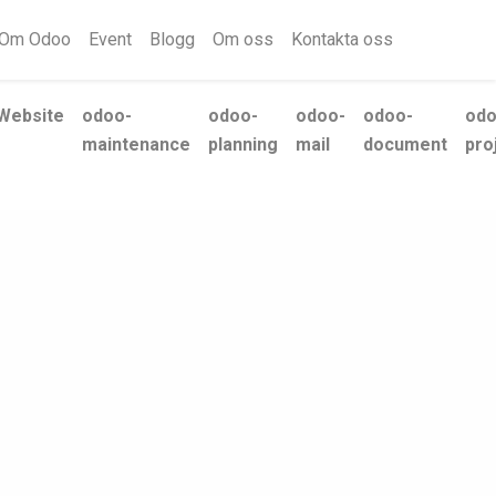
Om Odoo
Event
Blogg
Om oss
Kontakta oss
Website
odoo-
odoo-
odoo-
odoo-
odo
maintenance
planning
mail
document
pro