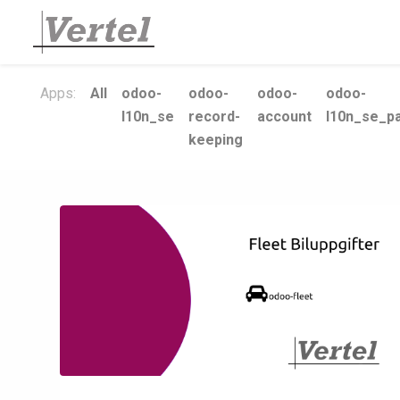
Apps:
All
odoo-
odoo-
odoo-
odoo-
l10n_se
record-
account
l10n_se_pa
keeping