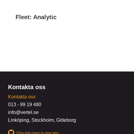
Fleet: Analytic
Kontakta oss
Kontakta oss
013 - 99 19 480
info@vertel.se
Linköping, Stockholm, Göteborg
(This link open in new tab)