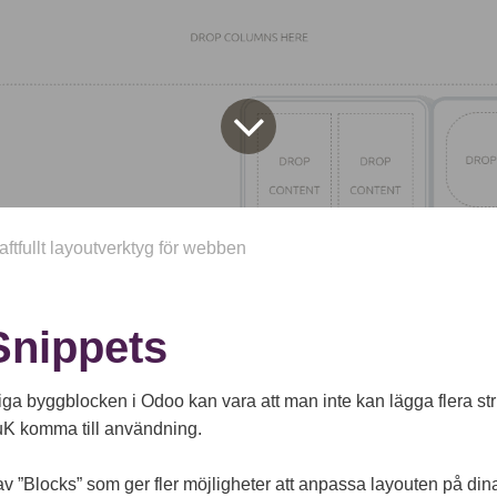
raftfullt layoutverktyg för webben
Snippets
a byggblocken i Odoo kan vara att man inte kan lägga flera str
uK komma till användning.
av ”Blocks” som ger fler möjligheter att anpassa layouten på d