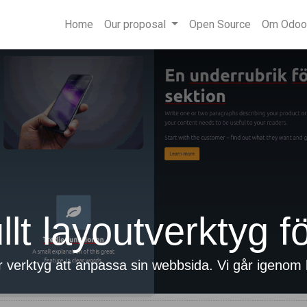
Home
Our proposal
Open Source
Om Odoo
ullt layoutverktyg
verktyg att anpassa sin webbsida. Vi går igenom h