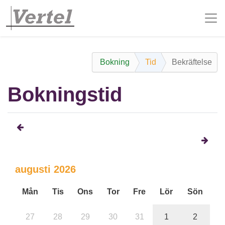
Bokning
Tid
Bekräftelse
Bokningstid
augusti 2026
Mån
Tis
Ons
Tor
Fre
Lör
Sön
27
28
29
30
31
1
2