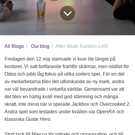
All Blogs
Our blog
After Work: Kontors-LAN
Fredagen den 12 maj stannade vi kvar lite längre på
kontoret. Vi satt fortfarande framför skärmar, men istället för
Odoo och jobb låg fokus på olika sorters spel. För en del
av medarbetarna blev det utforskande av ny mark, andra
var väl bevandrade i virtuella världar. Gemensamt var att
det blev en härlig kväll med god stämning och många
skratt, inte minst när vi spelade
Jackbox
och
Overcooked 2
.
Andra spel som testades under kvällen var
OpenRA
och
klassiska
Guitar Hero.
Stort tack till Marcus för initiativ och organisation, och till