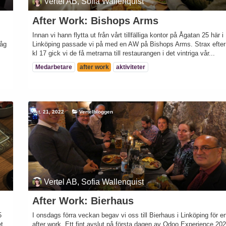
Vertel AB, Sofia Wallenquist
After Work: Bishops Arms
Innan vi hann flytta ut från vårt tillfälliga kontor på Ågatan 25 här i
låg
Linköping passade vi på med en AW på Bishops Arms. Strax efter
kl 17 gick vi de få metrarna till restaurangen i det vintriga vår...
Medarbetare
after work
aktiviteter
okt. 21, 2022
Vertelbloggen
Vertel AB, Sofia Wallenquist
After Work: Bierhaus
5
I onsdags förra veckan begav vi oss till Bierhaus i Linköping för e
et
after work. Ett fint avslut på första dagen av Odoo Experience 20