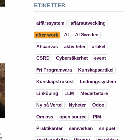
ETIKETTER
affärssystem
affärsutveckling
AI
AI Sweden
after work
AI-canvas
aktiviteter
artikel
CSRD
Cybersäkerhet
event
Fri Programvara
Kunskapsartikel
Kunskapsfrukost
Ledningssystem
Linköping
LLM
Medarbetare
Ny på Vertel
Nyheter
Odoo
Om oss
open source
PIM
Praktikanter
samverkan
snippet
n
22