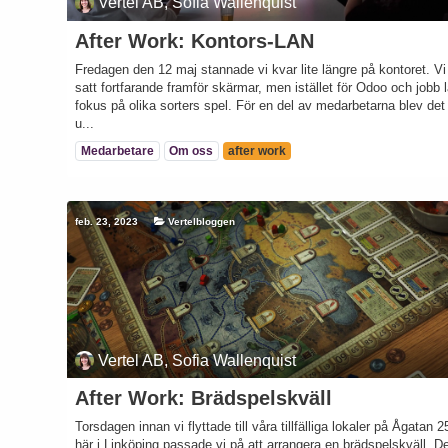
Vertel AB, Sofia Wallenquist
After Work: Kontors-LAN
Fredagen den 12 maj stannade vi kvar lite längre på kontoret. Vi
satt fortfarande framför skärmar, men istället för Odoo och jobb 
fokus på olika sorters spel. För en del av medarbetarna blev det
u...
Medarbetare
Om oss
after work
feb. 23, 2023
Vertelbloggen
Vertel AB, Sofia Wallenquist
After Work: Brädspelskväll
Torsdagen innan vi flyttade till våra tillfälliga lokaler på Ågatan 2
här i Linköping passade vi på att arrangera en brädspelskväll. D