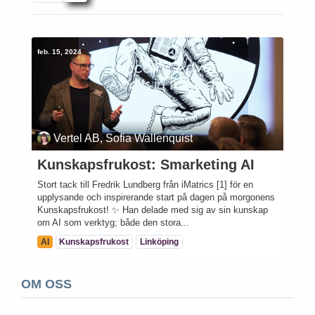
feb. 15, 2024
Vertel AB, Sofia Wallenquist
Kunskapsfrukost: Smarketing AI
Stort tack till Fredrik Lundberg från iMatrics [1] för en
upplysande och inspirerande start på dagen på morgonens
Kunskapsfrukost! ✨ Han delade med sig av sin kunskap
om AI som verktyg; både den stora...
AI
Kunskapsfrukost
Linköping
OM OSS